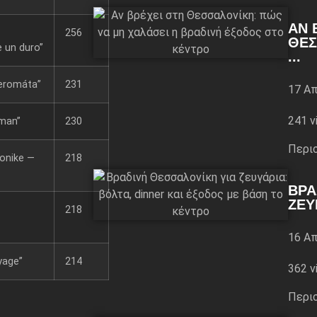
ΑΝ 
256
ΘΕΣ
 un duro”
...
teromáta”
231
17 Απ
241 v
man”
230
Περι
ronike —
218
ΒΡΑ
ΖΕΥ
218
16 Απ
yage”
214
362 v
Περι