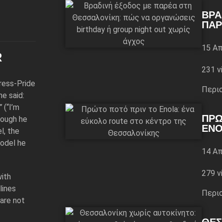
ΒΡΑ
ΠΑΡ
15 Απ
R
231 v
ress‑Pride
Περι
e said:
”
(“I’m
ΠΡΏ
hough he
ENO
l, the
model he
14 Απ
279 v
with
lines
Περι
are not