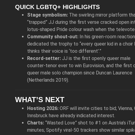
QUICK LGBTQ+ HIGHLIGHTS
Stage symbolism:
The swirling mirror platform th
“trapped” JJ during the first verse cracked open in
lotus‑shaped Pride colour wash when the televote 
Community shout‑out:
In his green‑room reaction
dedicated the trophy to “every queer kid in a choir
thinks their voice is ‘too different’.”
Record‑setter:
JJ is the first openly queer male
counter‑tenor ever to win Eurovision, and the first 
queer male solo champion since Duncan Laurence
(Netherlands 2019).
WHAT’S NEXT
Hosting 2026:
ORF will invite cities to bid; Vienna,
Innsbruck have already indicated interest.
Charts:
“Wasted Love” shot to #1 on Austria’s iTu
minutes; Spotify viral‑50 trackers show similar spi