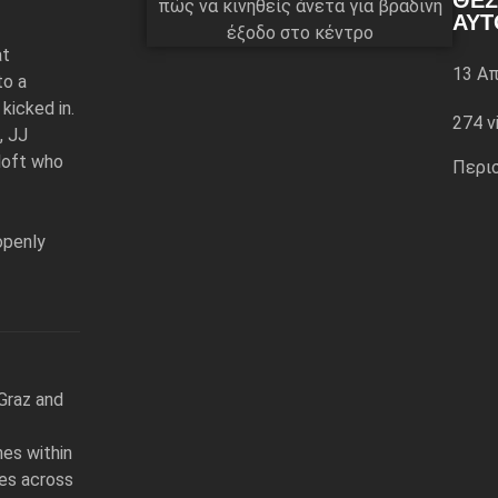
ΘΕΣ
ΑΥΤ
at
13 Απ
to a
kicked in.
274 v
, JJ
 loft who
Περι
openly
 Graz and
nes within
kes across