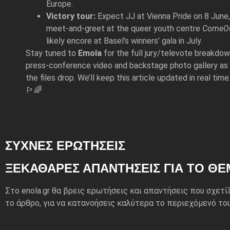
Europe.
Victory tour:
Expect JJ at Vienna Pride on 8 June,
meet‑and‑greet at the queer youth centre
ComeOu
likely encore at Basel’s winners’ gala in July.
Stay tuned to
Emola
for the full jury/televote breakdow
press‑conference video and backstage photo gallery as
the files drop. We’ll keep this article updated in real time
🏳️‍🌈
ΣΥΧΝΕΣ ΕΡΩΤΗΣΕΙΣ
ΞΕΚΆΘΑΡΕΣ ΑΠΑΝΤΉΣΕΙΣ ΓΙΑ ΤΟ ΘΈ
Στο enola.gr θα βρεις ερωτήσεις και απαντήσεις που σχετί
το άρθρο, για να κατανοήσεις καλύτερα το περιεχόμενό του