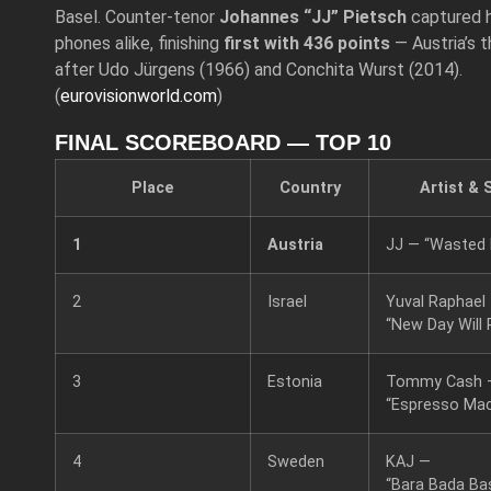
Basel. Counter‑tenor
Johannes “JJ” Pietsch
captured h
phones alike, finishing
first with 436 points
— Austria’s t
after Udo Jürgens (1966) and Conchita Wurst (2014).
(
eurovisionworld.com
)
FINAL SCOREBOARD — TOP 10
Place
Country
Artist &
1
Austria
JJ — “Wasted 
2
Israel
Yuval Raphael
“New Day Will 
3
Estonia
Tommy Cash 
“Espresso Mac
4
Sweden
KAJ —
“Bara Bada Ba