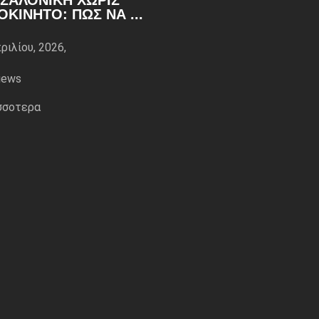
ΣΑΛΟΝΊΚΗ ΧΩΡΊΣ
ΟΚΊΝΗΤΟ: ΠΏΣ ΝΑ ...
ριλίου, 2026,
iews
σσoτερα