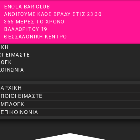
E
N
O
L
A
B
A
R
C
L
U
B
Α
Ν
Ο
Ι
Γ
Ο
Υ
Μ
Ε
Κ
Α
Θ
Ε
Β
Ρ
Α
Δ
Υ
Σ
Τ
Ι
Σ
2
3
:
3
0
3
6
5
Μ
Ε
Ρ
Ε
Σ
Τ
Ο
Χ
Ρ
Ο
Ν
Ο
Β
Α
Λ
Α
Ω
Ρ
Ι
Τ
Ο
Υ
1
9
Θ
Ε
Σ
Σ
Α
Λ
Ο
Ν
Ι
Κ
Η
Κ
Ε
Ν
Τ
Ρ
Ο
ΙΚΗ
ΟΙ ΕΙΜΑΣΤΕ
ΟΓΚ
ΚΟΙΝΩΝΙΑ
ΑΡΧΙΚΗ
ΠΟΙΟΙ ΕΙΜΑΣΤΕ
ΜΠΛΟΓΚ
ΕΠΙΚΟΙΝΩΝΙΑ