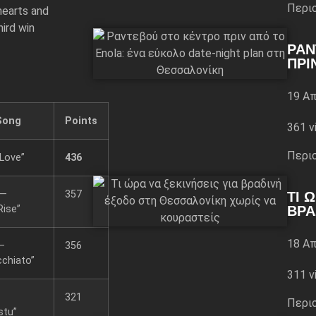
Περι
earts and
hird win
ΡΑΝ
ΠΡΙ
19 Απ
 Song
Points
361 v
Περι
Love”
436
 —
357
ΤΙ 
Rise”
ΒΡΑ
18 Απ
—
356
chiato”
311 v
321
Περι
stu”