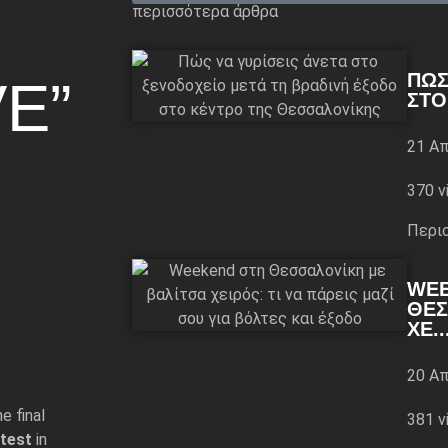
περισσότερα άρθρα
ΠΏΣ
E”
ΣΤΟ
21 Απ
370 v
Περι
WEE
ΘΕΣ
ΧΕ..
20 Απ
e final
381 v
ntest
in