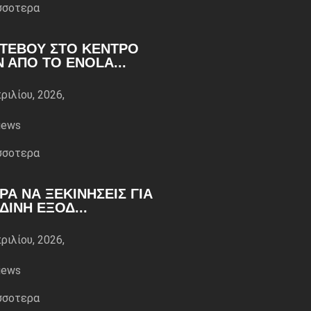
σσoτερα
ΤΕΒΟΎ ΣΤΟ ΚΈΝΤΡΟ
Ν ΑΠΌ ΤΟ ENOLA...
ριλίου, 2026,
iews
σσoτερα
ΏΡΑ ΝΑ ΞΕΚΙΝΉΣΕΙΣ ΓΙΑ
ΔΙΝΉ ΈΞΟΔ...
ριλίου, 2026,
iews
σσoτερα