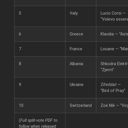
5
Italy
Lucio Corsi —
“Volevo essere
6
Greece
Klavdia — “As
7
France
Louane — “Ma
8
Albania
Shkodra Elekt
“Zjerm”
9
Ukraine
Ziferblat —
“Bird of Pray”
10
Switzerland
Zoë Më — “Vo
(
Full split‑vote PDF to
follow when released