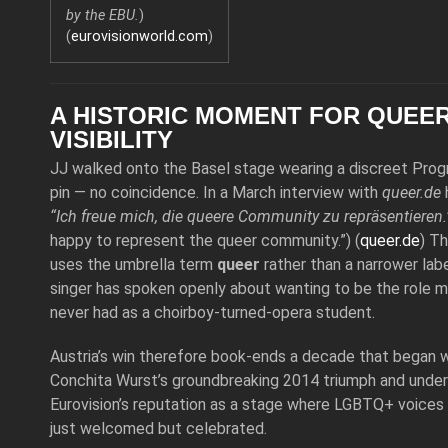
by the EBU.
)
(
eurovisionworld.com
)
A HISTORIC MOMENT FOR QUEE
VISIBILITY
JJ walked onto the Basel stage wearing a discreet Prog
pin — no coincidence. In a March interview with
queer.de
h
“Ich freue mich, die queere Community zu repräsentieren.
happy to represent the queer community.”) (
queer.de
) T
uses the umbrella term
queer
rather than a narrower labe
singer has spoken openly about wanting to be the role 
never had as a choirboy‐turned‑opera student.
Austria’s win therefore book‑ends a decade that began 
Conchita Wurst’s groundbreaking 2014 triumph and under
Eurovision’s reputation as a stage where LGBTQ+ voices 
just welcomed but celebrated.