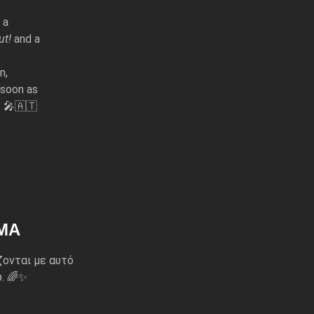
 a
t!
and a
n,
 soon as
. 🎤🇦🇹
ΜΑ
ζονται με αυτό
. 🌈✨