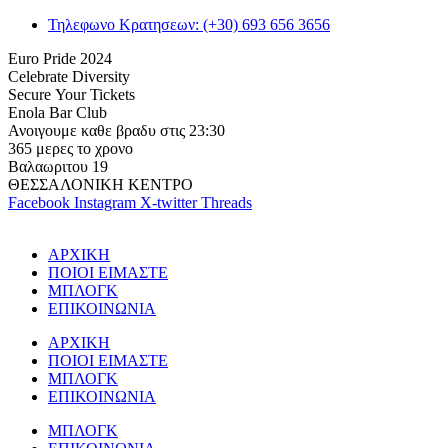
Τηλεφωνο Κρατησεων: (+30) 693 656 3656
E
u
r
o
P
r
i
d
e
2
0
2
4
C
e
l
e
b
r
a
t
e
D
i
v
e
r
s
i
t
y
S
e
c
u
r
e
Y
o
u
r
T
i
c
k
e
t
s
E
n
o
l
a
B
a
r
C
l
u
b
Α
ν
ο
ι
γ
ο
υ
μ
ε
κ
α
θ
ε
β
ρ
α
δ
υ
σ
τ
ι
ς
2
3
:
3
0
3
6
5
μ
ε
ρ
ε
ς
τ
ο
χ
ρ
ο
ν
ο
Β
α
λ
α
ω
ρ
ι
τ
ο
υ
1
9
Θ
Ε
Σ
Σ
Α
Λ
Ο
Ν
Ι
Κ
Η
Κ
Ε
Ν
Τ
Ρ
Ο
Facebook
Instagram
X-twitter
Threads
ΑΡΧΙΚΗ
ΠΟΙΟΙ ΕΙΜΑΣΤΕ
ΜΠΛΟΓΚ
ΕΠΙΚΟΙΝΩΝΙΑ
ΑΡΧΙΚΗ
ΠΟΙΟΙ ΕΙΜΑΣΤΕ
ΜΠΛΟΓΚ
ΕΠΙΚΟΙΝΩΝΙΑ
ΜΠΛΟΓΚ