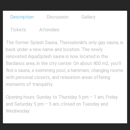
Description
Discussion
Gallery
Tickets
Attendies
The former Splash Sauna, Thessaloniki’s only gay sauna, is
back under a new name and location. The newly
renovated AquaSplash sauna is now located in the
Bardarios area, in the city center. On about 400 m2, you’ll
find a sauna, a swimming pool, a hammam, changing rooms
with personal closets, and relaxation areas offering
moments of tranquility.
Opening hours: Sunday to Thursday 5 pm – 1 am; Friday
and Saturday 5 pm – 5 am; closed on Tuesday and
Wednesday.