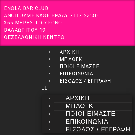
E
N
O
L
A
B
A
R
C
L
U
B
Α
Ν
Ο
Ι
Γ
Ο
Υ
Μ
Ε
Κ
Α
Θ
Ε
Β
Ρ
Α
Δ
Υ
Σ
Τ
Ι
Σ
2
3
:
3
0
3
6
5
Μ
Ε
Ρ
Ε
Σ
Τ
Ο
Χ
Ρ
Ο
Ν
Ο
Β
Α
Λ
Α
Ω
Ρ
Ι
Τ
Ο
Υ
1
9
Θ
Ε
Σ
Σ
Α
Λ
Ο
Ν
Ι
Κ
Η
Κ
Ε
Ν
Τ
Ρ
Ο
ΑΡΧΙΚΗ
ΜΠΛΟΓΚ
ΠΟΙΟΙ ΕΙΜΑΣΤΕ
ΕΠΙΚΟΙΝΩΝΙΑ
ΕΙΣΟΔΟΣ / ΕΓΓΡΑΦΗ
ΑΡΧΙΚΗ
ΜΠΛΟΓΚ
ΠΟΙΟΙ ΕΙΜΑΣΤΕ
ΕΠΙΚΟΙΝΩΝΙΑ
ΕΙΣΟΔΟΣ / ΕΓΓΡΑΦΗ