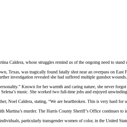
na Caldera, whose struggles remind us of the ongoing need to stand up 
wn, Texas, was tragically found fatally shot near an overpass on Ea
 further investigation revealed she had suffered multiple gunshot wounds.
rsonality.” Known for her warmth and caring nature, she never forgot to
 Selena’s music. She worked two full-time jobs and enjoyed unwinding 
ther, Noel Caldera, stating, “We are heartbroken. This is very hard for
 Martina’s murder. The Harris County Sheriff’s Office continues to inv
ndividuals, particularly transgender women of color, in the United Stat