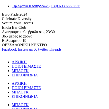
Τηλεφωνο Κρατησεων: (+30) 693 656 3656
E
u
r
o
P
r
i
d
e
2
0
2
4
C
e
l
e
b
r
a
t
e
D
i
v
e
r
s
i
t
y
S
e
c
u
r
e
Y
o
u
r
T
i
c
k
e
t
s
E
n
o
l
a
B
a
r
C
l
u
b
Α
ν
ο
ι
γ
ο
υ
μ
ε
κ
α
θ
ε
β
ρ
α
δ
υ
σ
τ
ι
ς
2
3
:
3
0
3
6
5
μ
ε
ρ
ε
ς
τ
ο
χ
ρ
ο
ν
ο
Β
α
λ
α
ω
ρ
ι
τ
ο
υ
1
9
Θ
Ε
Σ
Σ
Α
Λ
Ο
Ν
Ι
Κ
Η
Κ
Ε
Ν
Τ
Ρ
Ο
Facebook
Instagram
X-twitter
Threads
ΑΡΧΙΚΗ
ΠΟΙΟΙ ΕΙΜΑΣΤΕ
ΜΠΛΟΓΚ
ΕΠΙΚΟΙΝΩΝΙΑ
ΑΡΧΙΚΗ
ΠΟΙΟΙ ΕΙΜΑΣΤΕ
ΜΠΛΟΓΚ
ΕΠΙΚΟΙΝΩΝΙΑ
ΜΠΛΟΓΚ